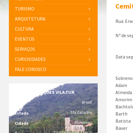
Cemit
TURISMO
ARQUITETURA
Rua: Erw
CULTURA
Nº de se
EVENTOS
SERVIÇOS
Data sep
CURIOSIDADES
FALE CONOSCO
Sobrenom
Adam
INFORMAÇÕES VILA.TUR
Almeida
Amorim
Brasil
País
Bächtol
Sta Catarina
Estado
Barth
Batista
Blumenau
Cidade
Bauer
72.7 sq mi (188.4 km2)