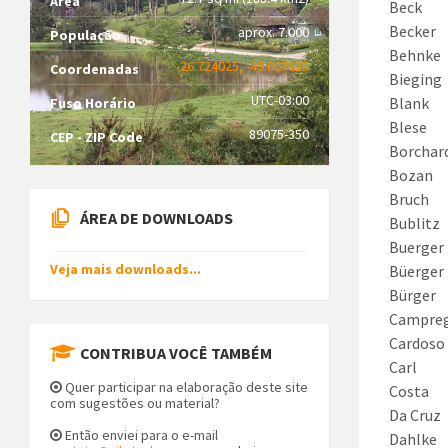
Área
Beck
Becker
aprox. 7.000
População
Behnke
-26.724025, -49.067625
Coordenadas
Bieging
UTC-03:00
Blank
Fuso Horário
Blese
89075-350
CEP - ZIP Code
Borchar
Bozan
Bruch
ÁREA DE DOWNLOADS
Bublitz
Buerger
Veja mais downloads...
Büerger
Bürger
Campre
Cardoso
CONTRIBUA VOCÊ TAMBÉM
Carl
Quer participar na elaboração deste site
Costa
com sugestões ou material?
Da Cruz
Então enviei para o e-mail
Dahlke