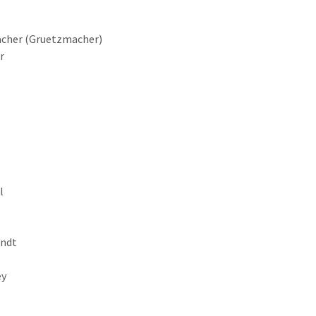
cher (Gruetzmacher)
r
l
andt
ey