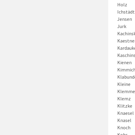
Holz
Ichstädt
Jensen
Jurk
Kachinsk
Kaestne
Kardauk
Kaschins
Kienen
Kimmic
Klabund
Kleine
Klemme
Klemz
Klitzke
Knaesel
Knasel
Knoch
Kobs