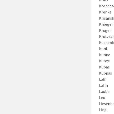
Kostetz
Krenke
Krisansk
Krueger
Krüger
Krutzsc
Kuchenb
Kuhl
Kühne
Kunze
Kupas
Kuppas
Laffin
Lafin
Laube
Leu
Liesenb
Ling