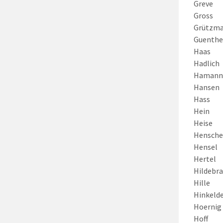
Greve
Gross
Grützma
Guenthe
Haas
Hadlich
Hamann
Hansen
Hass
Hein
Heise
Hensche
Hensel
Hertel
Hildebr
Hille
Hinkeld
Hoernig
Hoff