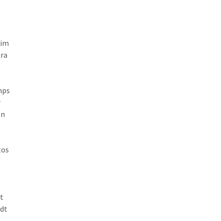
rim
ira
mps
r
nn
tos
t
dt