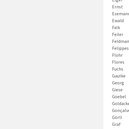
Ernst
Eseman
Ewald
Falk
Feiler
Feldma
Felippes
Flohr
Flores
Fuchs
Gaulke
Georg
Giese
Goebel
Goldack
Gonçalv
Görll
Graf