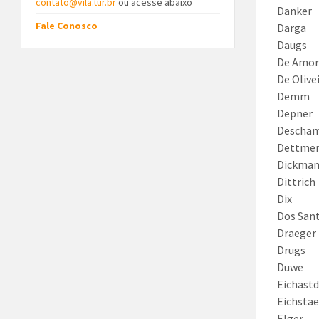
contato@vila.tur.br
ou acesse abaixo
Danker
Fale Conosco
Darga
Daugs
De Amo
De Olive
Demm
Depner
Descha
Dettme
Dickma
Dittrich
Dix
Dos San
Draeger
Drugs
Duwe
Eichästd
Eichstae
Elger