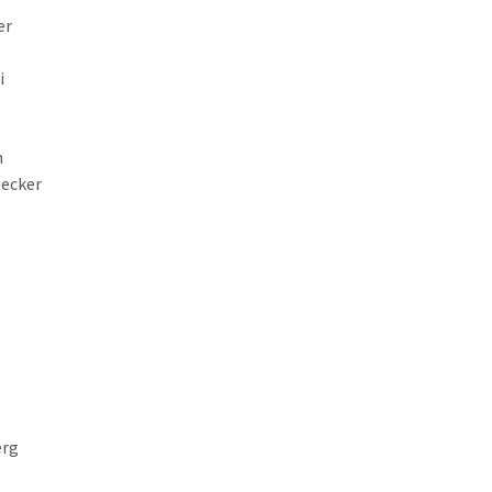
er
i
h
ecker
erg