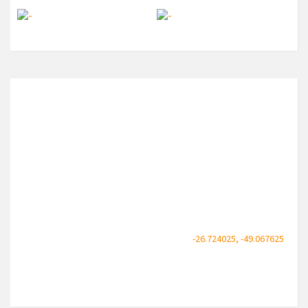
INFORMAÇÕES VILA.TUR
Brasil
País
Sta Catarina
Estado
Blumenau
Cidade
72.7 sq mi (188.4 km2)
Área
aprox. 7.000
População
-26.724025, -49.067625
Coordenadas
UTC-03:00
Fuso Horário
89075-350
CEP - ZIP Code