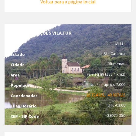
Voltar para a página inicial
INFORMAÇÕES VILA.TUR
Brasil
País
Sta Catarina
Estado
Blumenau
Cidade
72.7 sq mi (188.4 km2)
Área
aprox. 7.000
População
-26.724025, -49.067625
Coordenadas
UTC-03:00
Fuso Horário
89075-350
CEP - ZIP Code