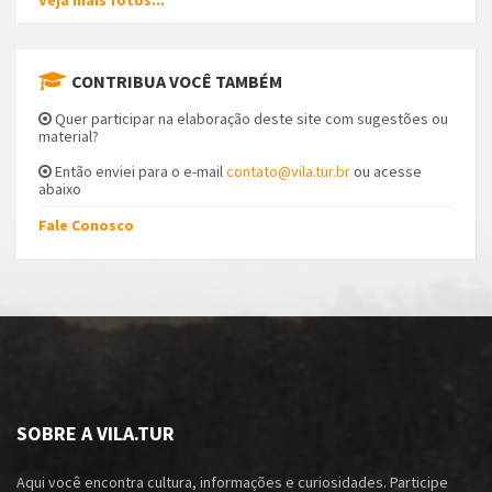
Veja mais fotos...
CONTRIBUA VOCÊ TAMBÉM
Quer participar na elaboração deste site com sugestões ou
material?
Então enviei para o e-mail
contato@vila.tur.br
ou acesse
abaixo
Fale Conosco
SOBRE A VILA.TUR
Aqui você encontra cultura, informações e curiosidades. Participe