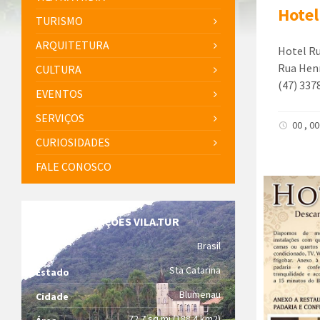
Hotel
TURISMO
ARQUITETURA
Hotel Ru
Rua Henr
CULTURA
(47) 337
EVENTOS
SERVIÇOS
00 , 0
CURIOSIDADES
FALE CONOSCO
INFORMAÇÕES VILA.TUR
Brasil
País
Sta Catarina
Estado
Blumenau
Cidade
72.7 sq mi (188.4 km2)