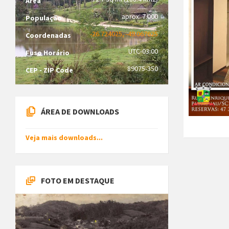
Área
aprox. 7.000
População
-26.724025, -49.067625
Coordenadas
UTC-03:00
Fuso Horário
89075-350
CEP - ZIP Code
ÁREA DE DOWNLOADS
Veja mais downloads...
FOTO EM DESTAQUE